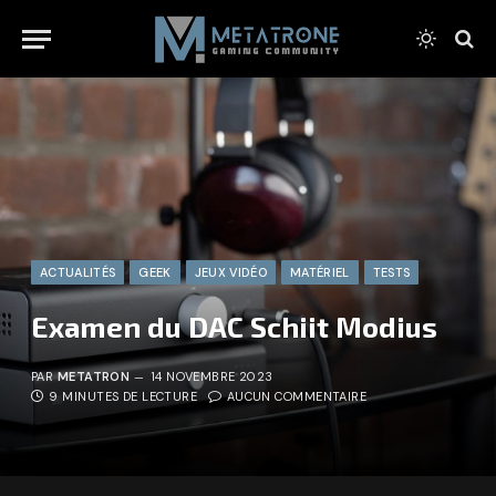
ACTUALITÉS
GEEK
JEUX VIDÉO
MATÉRIEL
TESTS
Examen du DAC Schiit Modius
PAR
METATRON
14 NOVEMBRE 2023
9 MINUTES DE LECTURE
AUCUN COMMENTAIRE