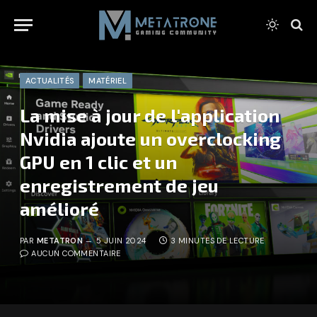
ACTUALITÉS
MATÉRIEL
La mise à jour de l'application
Nvidia ajoute un overclocking
GPU en 1 clic et un
enregistrement de jeu
amélioré
PAR
METATRON
5 JUIN 2024
3 MINUTES DE LECTURE
AUCUN COMMENTAIRE