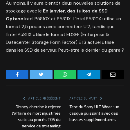
Au moins, il y aura bientôt deux nouvelles solutions de
stockage avec le
En janvier, des fuites de SSD
Optane
Intel P5810X et P5811X. L'Intel P5810X utilise un
format 2,5 pouces avec connecteur U.2, tandis que
l'Intel P5811X utilise le format EDSFF (Enterprise &
Datacenter Storage Form Factor) E1.S actuel utilisé
dans les SSD de serveur. Peut-être le dernier du genre ?
Facebook
Twitter
WhatsApp
Telegram
Email
ARTICLE PRÉCÉDENT
ARTICLE SUIVANT
Disney cherche à rejeter
Test du Sony ULT Wear : un
l'affaire de mort injustifiée
casque puissant avec des
suite au procès TOS du
basses supplémentaires
service de streaming