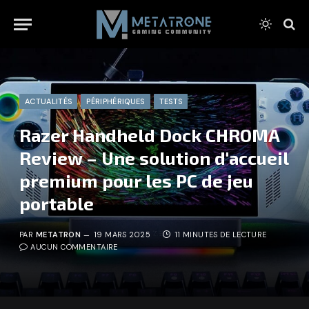
ACTUALITÉS
PÉRIPHÉRIQUES
TESTS
Razer Handheld Dock CHROMA
Review – Une solution d'accueil
premium pour les PC de jeu
portable
PAR
METATRON
19 MARS 2025
11 MINUTES DE LECTURE
AUCUN COMMENTAIRE